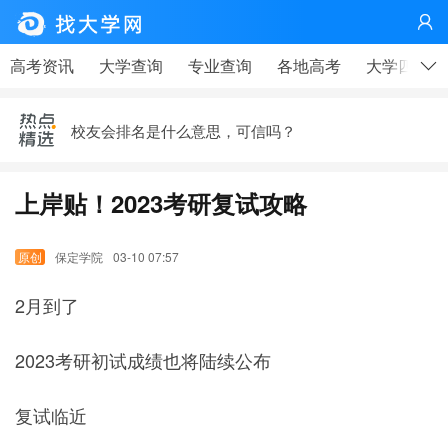

高考、大学，有那么重要吗？——高考天问|钟山说事
高考资讯
大学查询
专业查询
各地高考
大学四年
疫情下，这个技术行业很缺人！
校友会排名是什么意思，可信吗？
李开复给中国大学生的第七封信——21世纪最需要的七
种人才
上岸贴！2023考研复试攻略
马云写给在工厂上班的同学——大学生更应该看
保定学院
03-10 07:57
高考、大学，有那么重要吗？——高考天问|钟山说事
2月到了
疫情下，这个技术行业很缺人！
2023考研初试成绩也将陆续公布
复试临近