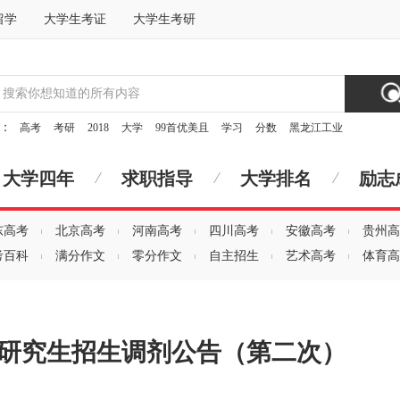
留学
大学生考证
大学生考研
索：
高考
考研
2018
大学
99首优美且
学习
分数
黑龙江工业
大学四年
求职指导
大学排名
励志
东高考
北京高考
河南高考
四川高考
安徽高考
贵州高
考百科
满分作文
零分作文
自主招生
艺术高考
体育高
士研究生招生调剂公告（第二次）