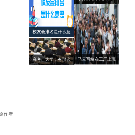
的第七封信——21世
纪最需要的七种人才
校友会排名是什么意
思，可信吗？
马云写给在工厂上班
高考、大学，有那么
的同学——大学生更
重要吗？——高考天
应该看
问|钟山说事
原作者