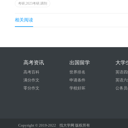
考研;2023考研;调剂
相关阅读
高考资讯
出国留学
大学
高考百科
世界排名
英语四
满分作文
申请条件
英语六
零分作文
学校好坏
公务员
Copyright © 2019-2022
找大学网 版权所有