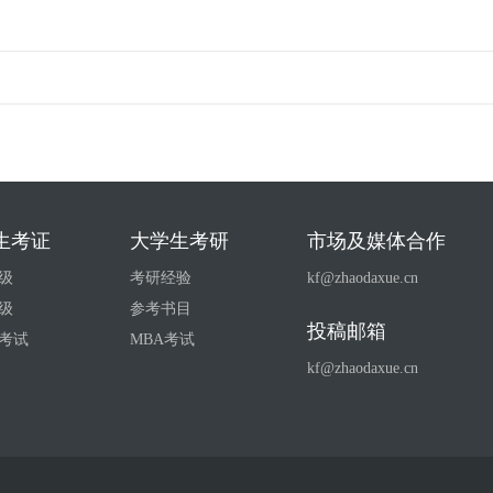
生考证
大学生考研
市场及媒体合作
级
考研经验
kf@zhaodaxue.cn
级
参考书目
投稿邮箱
考试
MBA考试
kf@zhaodaxue.cn