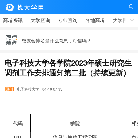

高考、大学，有那么重要吗？——高考天问|钟山说事
高考资讯
大学查询
专业查询
各地高考
大学四年
疫情下，这个技术行业很缺人！
校友会排名是什么意思，可信吗？
李开复给中国大学生的第七封信——21世纪最需要的七
种人才
电子科技大学各学院2023年硕士研究生
马云写给在工厂上班的同学——大学生更应该看
调剂工作安排通知第二批（持续更新）
高考、大学，有那么重要吗？——高考天问|钟山说事
电子科技大学
04-10 07:33
疫情下，这个技术行业很缺人！
代码
学院
相
001
信息与通信工程学院
点